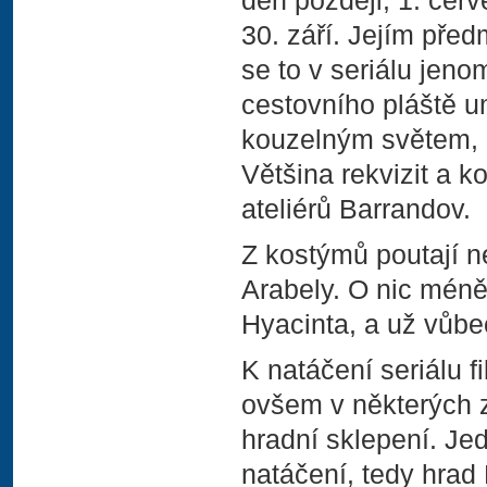
den později, 1. čer
30. září. Jejím pře
se to v seriálu jeno
cestovního pláště u
kouzelným světem, 
Většina rekvizit a k
ateliérů Barrandov.
Z kostýmů poutají n
Arabely. O nic méně
Hyacinta, a už vůbe
K natáčení seriálu f
ovšem v některých z
hradní sklepení. Je
natáčení, tedy hrad