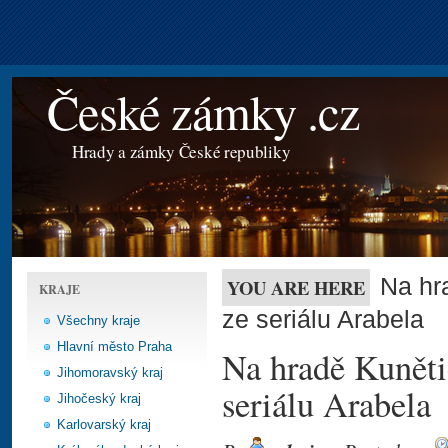
České zámky .cz
Hrady a zámky České republiky
Na hr
YOU ARE HERE
KRAJE
ze seriálu Arabela
Všechny kraje
Hlavní město Praha
Na hradě Kuněti
Jihomoravský kraj
seriálu Arabela
Jihočeský kraj
Karlovarský kraj