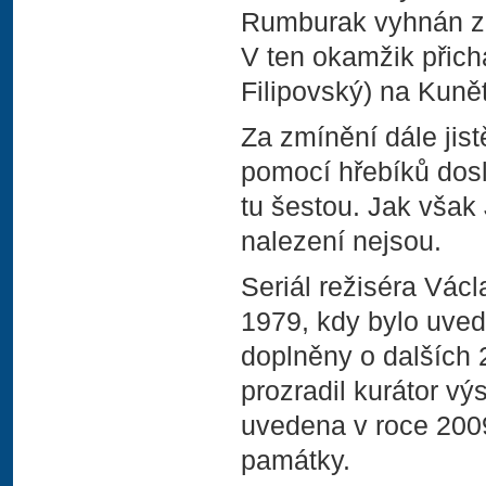
Rumburak vyhnán z k
V ten okamžik přichá
Filipovský) na Kuně
Za zmínění dále jis
pomocí hřebíků dosl
tu šestou. Jak však 
nalezení nejsou.
Seriál režiséra Václ
1979, kdy bylo uved
doplněny o dalších
prozradil kurátor vý
uvedena v roce 2009
památky.