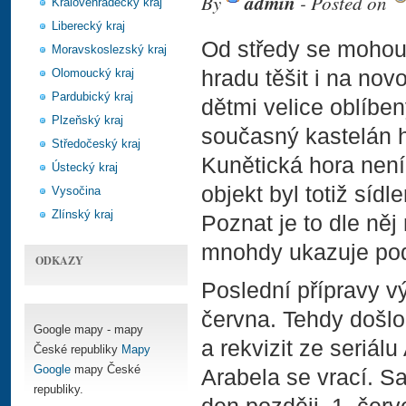
By
admin
- Posted on
Královéhradecký kraj
Liberecký kraj
Od středy se mohou 
Moravskoslezský kraj
Olomoucký kraj
hradu těšit i na no
Pardubický kraj
dětmi velice oblíben
Plzeňský kraj
současný kastelán h
Středočeský kraj
Kunětická hora není
Ústecký kraj
objekt byl totiž sí
Vysočina
Zlínský kraj
Poznat je to dle něj
mnohdy ukazuje pod
ODKAZY
Poslední přípravy vý
června. Tehdy došl
Google mapy - mapy
a rekvizit ze seriál
České republiky
Mapy
Google
mapy České
Arabela se vrací. S
republiky.